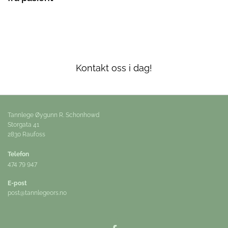
Kontakt oss i dag!
Tannlege Øygunn R. Schonhowd
Storgata 41
2830 Raufoss
Telefon
474 79 947
E-post
post@tannlegeors.no