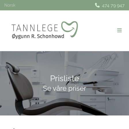
474 79 947

Norsk
Prisliste
Se våre priser