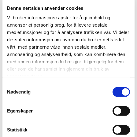
Rotfylling (inkludert
Denne nettsiden anvender cookies
bedøvelse, 2 røntgenbilder
Vi bruker informasjonskapsler for å gi innhold og
og midlertidig fylling)
annonser et personlig preg, for å levere sosiale
mediefunksjoner og for å analysere trafikken vår. Vi deler
dessuten informasjon om hvordan du bruker nettstedet
Fortann/hjørnetann
4350,-
vårt, med partnerne våre innen sosiale medier,
annonsering og analysearbeid, som kan kombinere den
med annen informasjon du har gjort tilgjengelig for dem,
Premolar
4660,-
eller som de har samlet inn gjennom din bruk av
tjenestene deres.
Molar
5800,-
Samtykkevalg
Nødvendig
Krone/bropilar i
7050,-
metall/keram eller
helkeram.
Egenskaper
Broledd
5175,-
Statistikk