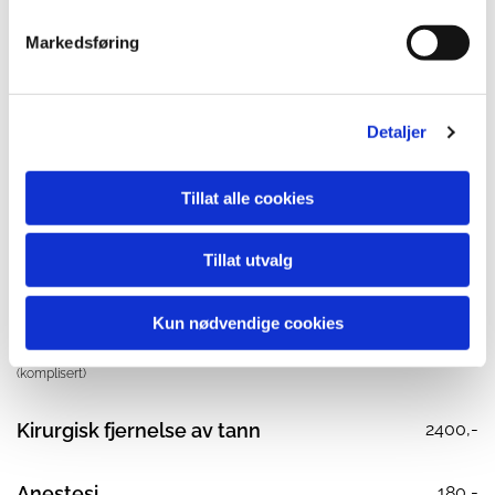
Hel over- eller
14500,-
Markedsføring
underkjeveprotese
Helsett
22000,-
Detaljer
Partiell protese m/støpt
15000,-
Tillat alle cookies
metallskjelett
Tillat utvalg
Trekking av tann
1200,-
(ukomplisert)
Kun nødvendige cookies
Trekking av tann
1600,-
(komplisert)
Kirurgisk fjernelse av tann
2400,-
Anestesi
180,-