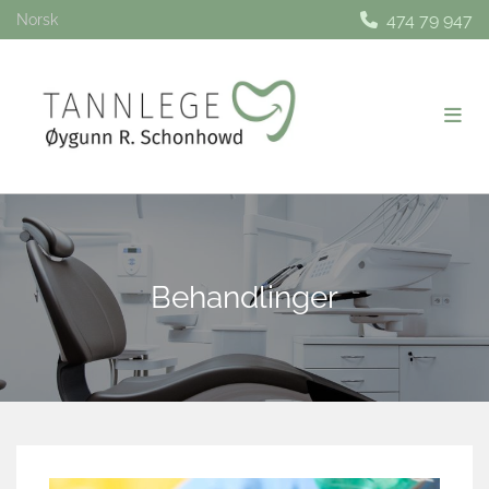
474 79 947

Norsk
Behandlinger