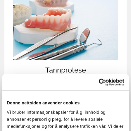
Tannprotese
En tannprotese er en erstatning for manglende
tenner. Det er en løsning som kan være
fastsittende eller avtakbar. De fleste tenker
Denne nettsiden anvender cookies
gjerne på avtakbare proteser som "vanlige"
Vi bruker informasjonskapsler for å gi innhold og
proteser, disse kan erstatte alle tennene
annonser et personlig preg, for å levere sosiale
(helprotese) eller deler av et tannsettet
mediefunksjoner og for å analysere trafikken vår. Vi deler
(delprotese).