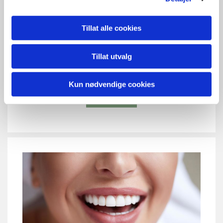
Med forebyggende tannbehandling menes tiltak
Tillat alle cookies
som forebygger hull i tennene eller
tannkjøttsykdom. Disse tiltakene kan tilpasses
den enkelte pasient etter en undersøkelse der
Tillat utvalg
man kartlegger kariesaktivitet og munnhygiene.
Kun nødvendige cookies
Se pris